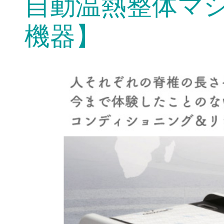
自動温熱整体マ
機器】