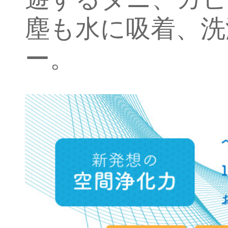
塵も水に吸着、洗
ー。